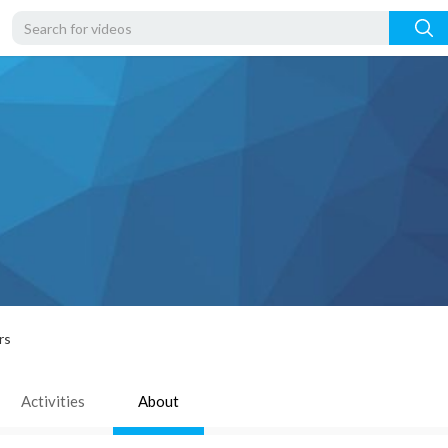
rs
Activities
About