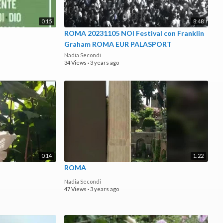
0:15
8:48
ROMA 20231105 NOI Festival con Franklin
Graham ROMA EUR PALASPORT
Nadia Secondi
34 Views
·
3 years ago
0:14
1:22
ROMA
Nadia Secondi
47 Views
·
3 years ago