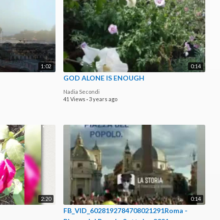
1:02
0:14
GOD ALONE IS ENOUGH
Nadia Secondi
41 Views
·
3 years ago
2:20
0:14
FB_VID_6028192784708021291Roma -