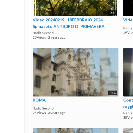
0:51
Video 20240219- 18FEBBRAIO 2024 -
Vide
Spinaceto ANTICIPO DI PRIMAVERA
Nadia
19 Vi
Nadia Secondi
20 Views
·
2 years ago
3:06
ROMA
Cont
raggi
Nadia Secondi
25 Views
·
3 years ago
Nadia
38 Vi