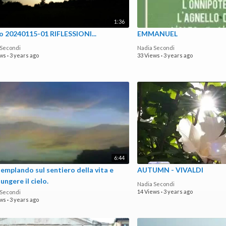
1:36
o 20240115-01 RIFLESSIONI...
EMMANUEL
 Secondi
Nadia Secondi
ews
·
3 years ago
33 Views
·
3 years ago
6:44
emplando sul sentiero della vita e
AUTUMN - VIVALDI
ungere il cielo.
Nadia Secondi
14 Views
·
3 years ago
 Secondi
ews
·
3 years ago