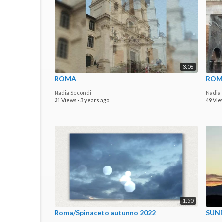
3:06
ROMA
ROM
Nadia Secondi
Nadia
31 Views
·
3 years ago
49 Vi
1:50
Roma/Spinaceto autunno 2022
SUN