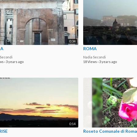
0:34
A
ROMA
 Secondi
Nadia Secondi
ews
·
3 years ago
18 Views
·
3 years ago
0:14
RISE
Roseto Comunale di Roma