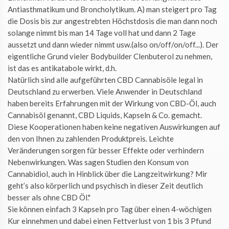
Antiasthmatikum und Broncholytikum. A) man steigert pro Tag
die Dosis bis zur angestrebten Höchstdosis die man dann noch
solange nimmt bis man 14 Tage voll hat und dann 2 Tage
aussetzt und dann wieder nimmt usw.(also on/off/on/off...). Der
eigentliche Grund vieler Bodybuilder Clenbuterol zu nehmen,
ist das es antikatabole wirkt, d.h.
Natürlich sind alle aufgeführten CBD Cannabisöle legal in
Deutschland zu erwerben. Viele Anwender in Deutschland
haben bereits Erfahrungen mit der Wirkung von CBD-Öl, auch
Cannabisöl genannt, CBD Liquids, Kapseln & Co. gemacht.
Diese Kooperationen haben keine negativen Auswirkungen auf
den von Ihnen zu zahlenden Produktpreis. Leichte
Veränderungen sorgen für besser Effekte oder verhindern
Nebenwirkungen. Was sagen Studien den Konsum von
Cannabidiol, auch in Hinblick über die Langzeitwirkung? Mir
geht’s also körperlich und psychisch in dieser Zeit deutlich
besser als ohne CBD Öl."
Sie können einfach 3 Kapseln pro Tag über einen 4-wöchigen
Kur einnehmen und dabei einen Fettverlust von 1 bis 3 Pfund