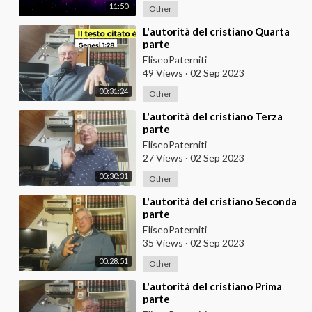
11:50
Other
⁣L'autorità del cristiano Quarta
parte
EliseoPaterniti
49 Views
·
02 Sep 2023
00:31:24
Other
⁣L'autorità del cristiano Terza
parte
EliseoPaterniti
27 Views
·
02 Sep 2023
00:30:31
Other
⁣L'autorità del cristiano Seconda
parte
EliseoPaterniti
35 Views
·
02 Sep 2023
00:28:51
Other
⁣L'autorità del cristiano Prima
parte