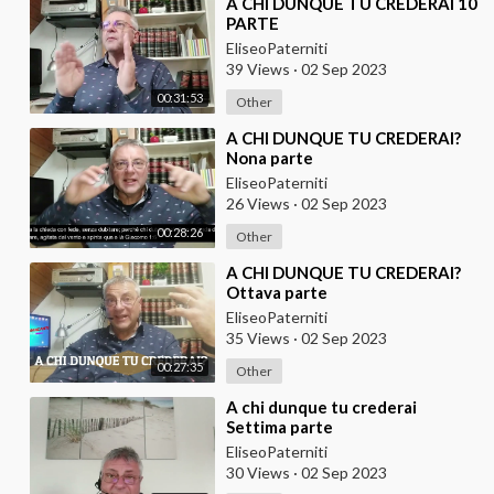
⁣A CHI DUNQUE TU CREDERAI 10
PARTE
EliseoPaterniti
39 Views
·
02 Sep 2023
00:31:53
Other
⁣A CHI DUNQUE TU CREDERAI?
Nona parte
EliseoPaterniti
26 Views
·
02 Sep 2023
00:28:26
Other
⁣A CHI DUNQUE TU CREDERAI?
Ottava parte
EliseoPaterniti
35 Views
·
02 Sep 2023
00:27:35
Other
⁣A chi dunque tu crederai
Settima parte
EliseoPaterniti
30 Views
·
02 Sep 2023