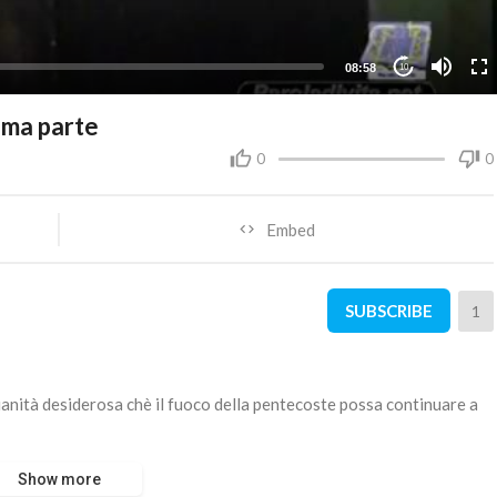
08:58
10
ma parte
0
0
Embed
SUBSCRIBE
1
tianità desiderosa chè il fuoco della pentecoste possa continuare a
Show more