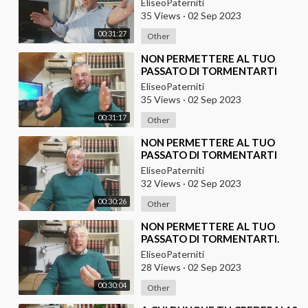
EliseoPaterniti
35 Views
·
02 Sep 2023
00:31:27
Other
⁣NON PERMETTERE AL TUO
PASSATO DI TORMENTARTI
Terza parte
EliseoPaterniti
35 Views
·
02 Sep 2023
00:31:17
Other
⁣NON PERMETTERE AL TUO
PASSATO DI TORMENTARTI
Seconda parte
EliseoPaterniti
32 Views
·
02 Sep 2023
00:30:26
Other
⁣NON PERMETTERE AL TUO
PASSATO DI TORMENTARTI.
Prima parte
EliseoPaterniti
28 Views
·
02 Sep 2023
00:30:04
Other