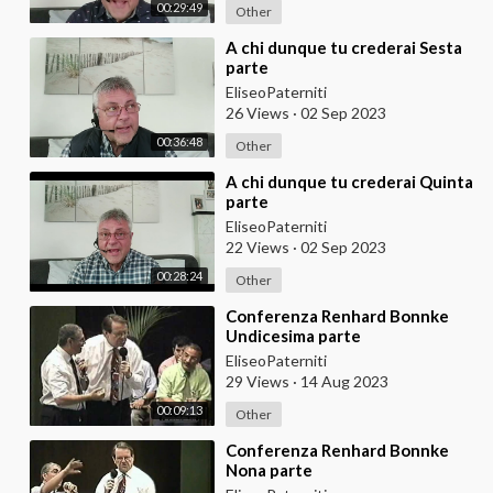
00:29:49
Other
⁣A chi dunque tu crederai Sesta
parte
EliseoPaterniti
26 Views
·
02 Sep 2023
00:36:48
Other
⁣A chi dunque tu crederai Quinta
parte
EliseoPaterniti
22 Views
·
02 Sep 2023
00:28:24
Other
⁣Conferenza Renhard Bonnke
Undicesima parte
EliseoPaterniti
29 Views
·
14 Aug 2023
00:09:13
Other
⁣Conferenza Renhard Bonnke
Nona parte