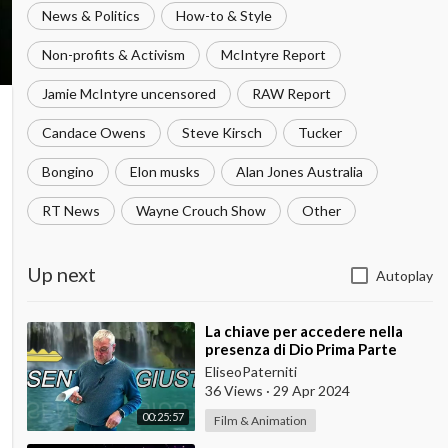
News & Politics
How-to & Style
Non-profits & Activism
McIntyre Report
Jamie McIntyre uncensored
RAW Report
Candace Owens
Steve Kirsch
Tucker
Bongino
Elon musks
Alan Jones Australia
RT News
Wayne Crouch Show
Other
Up next
Autoplay
⁣La chiave per accedere nella
presenza di Dio Prima Parte
EliseoPaterniti
36 Views
·
29 Apr 2024
00:25:57
Film & Animation