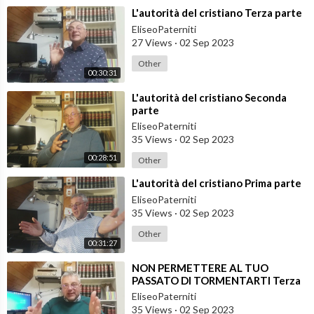
⁣L'autorità del cristiano Terza parte
EliseoPaterniti
27 Views
·
02 Sep 2023
Other
00:30:31
⁣L'autorità del cristiano Seconda
parte
EliseoPaterniti
35 Views
·
02 Sep 2023
00:28:51
Other
⁣L'autorità del cristiano Prima parte
EliseoPaterniti
35 Views
·
02 Sep 2023
Other
00:31:27
⁣NON PERMETTERE AL TUO
PASSATO DI TORMENTARTI Terza
parte
EliseoPaterniti
35 Views
·
02 Sep 2023