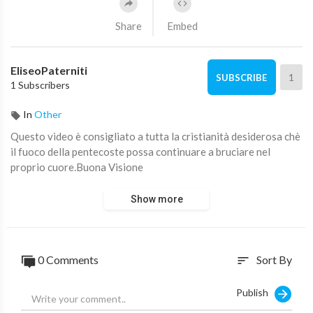
Share
Embed
EliseoPaterniti
1
SUBSCRIBE
1 Subscribers
In
Other
Questo video è consigliato a tutta la cristianità desiderosa chè
il fuoco della pentecoste possa continuare a bruciare nel
proprio cuore.Buona Visione
Show more
0 Comments
Sort By
sort
Publish