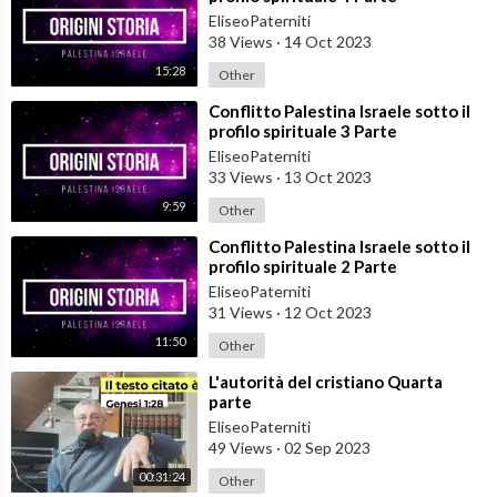
EliseoPaterniti
38 Views
·
14 Oct 2023
15:28
Other
⁣Conflitto Palestina Israele sotto il
profilo spirituale 3 Parte
EliseoPaterniti
33 Views
·
13 Oct 2023
9:59
Other
⁣Conflitto Palestina Israele sotto il
profilo spirituale 2 Parte
EliseoPaterniti
31 Views
·
12 Oct 2023
11:50
Other
⁣L'autorità del cristiano Quarta
parte
EliseoPaterniti
49 Views
·
02 Sep 2023
00:31:24
Other