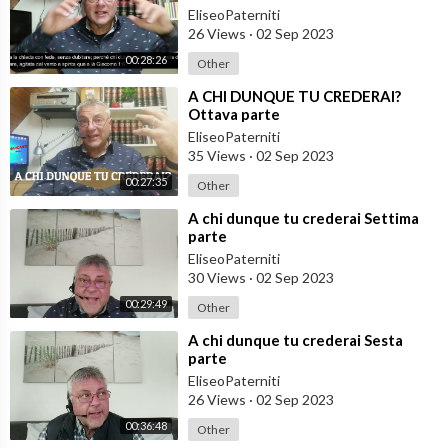
EliseoPaterniti
26 Views
·
02 Sep 2023
00:28:26
Other
⁣A CHI DUNQUE TU CREDERAI?
Ottava parte
EliseoPaterniti
35 Views
·
02 Sep 2023
00:27:35
Other
⁣A chi dunque tu crederai Settima
parte
EliseoPaterniti
30 Views
·
02 Sep 2023
00:29:49
Other
⁣A chi dunque tu crederai Sesta
parte
EliseoPaterniti
26 Views
·
02 Sep 2023
00:36:48
Other