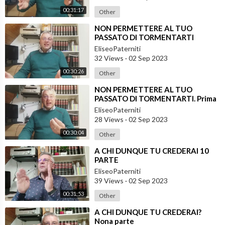
00:31:17
Other
⁣NON PERMETTERE AL TUO
PASSATO DI TORMENTARTI
Seconda parte
EliseoPaterniti
32 Views
·
02 Sep 2023
00:30:26
Other
⁣NON PERMETTERE AL TUO
PASSATO DI TORMENTARTI. Prima
parte
EliseoPaterniti
28 Views
·
02 Sep 2023
00:30:04
Other
⁣A CHI DUNQUE TU CREDERAI 10
PARTE
EliseoPaterniti
39 Views
·
02 Sep 2023
00:31:53
Other
⁣A CHI DUNQUE TU CREDERAI?
Nona parte