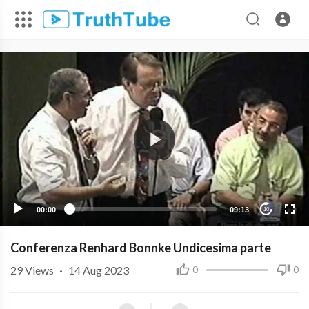
00:00
09:13
10
Conferenza Renhard Bonnke Undicesima parte
29
Views
·
14 Aug 2023
0
0