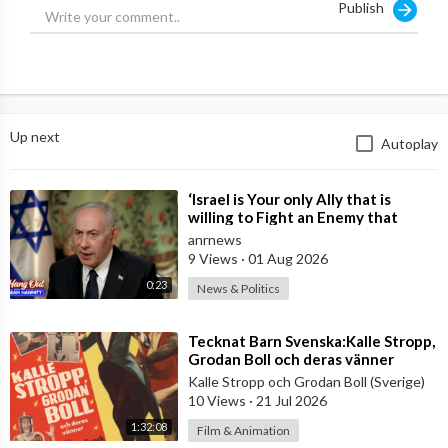
Publish
Up next
Autoplay
⁣‘Israel is Your only Ally that is
willing to Fight an Enemy that
Chants Death to America and that
anrnews
is
9 Views
·
01 Aug 2026
0:23
News & Politics
⁣Tecknat Barn Svenska:Kalle Stropp,
Grodan Boll och deras vänner
(1956) DVDRIPPEN (Svenska) Hela
Kalle Stropp och Grodan Boll (Sverige)
Film
10 Views
·
21 Jul 2026
1:32:08
Film & Animation