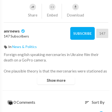
Share
Embed
Download
anrnews
147
SUBSCRIBE
147 Subscribers
In
News & Politics
⁣Foreign english speaking mercenaries in Ukraine film their
death on a GoPro camera.
One plausible theory is that the mercenaries were stationed as
barrier troops / anti-retreat forces who were killed by
Show more
retreating Ukrainian troops.
0 Comments
Sort By
sort