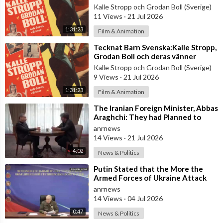
(1956) VHSRIPPEN (Svenska) Hela
Kalle Stropp och Grodan Boll (Sverige)
Film
11 Views
·
21 Jul 2026
1:31:23
Film & Animation
⁣Tecknat Barn Svenska:Kalle Stropp,
Grodan Boll och deras vänner
(1956) VHSRIPPEN (Svenska) Hela
Kalle Stropp och Grodan Boll (Sverige)
Film
9 Views
·
21 Jul 2026
1:31:23
Film & Animation
⁣The Iranian Foreign Minister, Abbas
Araghchi: They had Planned to
Dissolve Iran. On the Fourth day o
anrnews
14 Views
·
21 Jul 2026
4:02
News & Politics
⁣Putin Stated that the More the
Armed Forces of Ukraine Attack
the Infrastructure, the more Russia
anrnews
wi
14 Views
·
04 Jul 2026
0:47
News & Politics