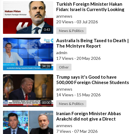
⁣Turkish Foreign Minister Hakan
Fidan: Israel is Currently Looking
for a New Enemy
anrnews
20 Views
·
03 Jul 2026
0:43
News & Politics
⁣Australia Is Being Taxed to Death |
The McIntyre Report
admin
17 Views
·
20 May 2026
34:26
Other
⁣Trump says it's Good to have
500,000 Foreign Chinese Students
in the U.S. and for China to Purc
anrnews
14 Views
·
15 May 2026
00:00
News & Politics
⁣Iranian Foreign Minister Abbas
Arakchi did not give a Direct
Answer in an NBC Interview to the
anrnews
Quest
7 Views
·
07 Mar 2026