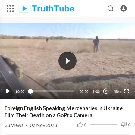
480p
360p
240p
00:00
00:00
1.00x
480p
10
Foreign English Speaking Mercenaries in Ukraine
Film Their Death on a GoPro Camera
33
Views
·
07 Nov 2023
0
0